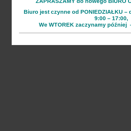
ZAPRASZAMY do nowego BIURO 
Biuro jest czynne od PONIEDZIAŁKU –
9:00 – 17:00,
We WTOREK zaczynamy później –